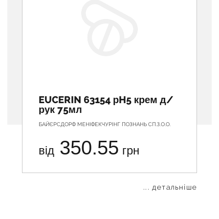
EUCERIN 63154 рH5 крем д/
рук 75мл
БАЙЄРСДОРФ МЕНІФЕКЧУРІНГ ПОЗНАНЬ СП.З.О.О.
350.55
від
грн
... детальніше