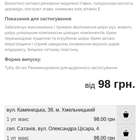
Біологічно активні речовини медичної п'явки, гіалуронова кислота,
цераміди, екстракт агави, оливкова олія, вітамін Е
Показання для застосування:
Забезпечує максимальне і тривале зволоження шкіри рук, живить
шкіру унікальним комплексом цілющих компонентів. Крем
перешкоджає лущенню та огрубінню шкіри. Крем загоює
мікротріщини і сприяє швидкому оновленню верхніх шарів
епідермісу. Зміцнює нігтьову пластину
Форма випуску:
Туба, 60 мл. Рекомендовано для щоденного застосування
98 грн.
від
вул. Камянецька, 38, м. Хмельницький
1 уп
макс
98.00 грн
сел. Сатанів, вул. Олександра Цісара, 4
1 уп
макс
98.00 грн