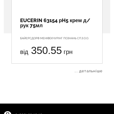
EUCERIN 63154 рH5 крем д/
рук 75мл
БАЙЄРСДОРФ МЕНІФЕКЧУРІНГ ПОЗНАНЬ СП.З.О.О.
350.55
від
грн
... детальніше