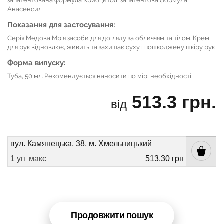
запатентована формула Криоцитол, запатентова формула
Анасенсил
Показання для застосування:
Серія Медова Мрія засоби для догляду за обличчям та тілом. Крем
для рук відновлює, живить та захищає суху і пошкоджену шкіру рук
Форма випуску:
Туба, 50 мл. Рекомендується наносити по мірі необхідності
513.3 грн.
від
вул. Камянецька, 38, м. Хмельницький
1 уп
макс
513.30 грн
Продовжити пошук