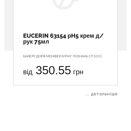
EUCERIN 63154 рH5 крем д/
рук 75мл
БАЙЄРСДОРФ МЕНІФЕКЧУРІНГ ПОЗНАНЬ СП.З.О.О.
350.55
від
грн
... детальніше