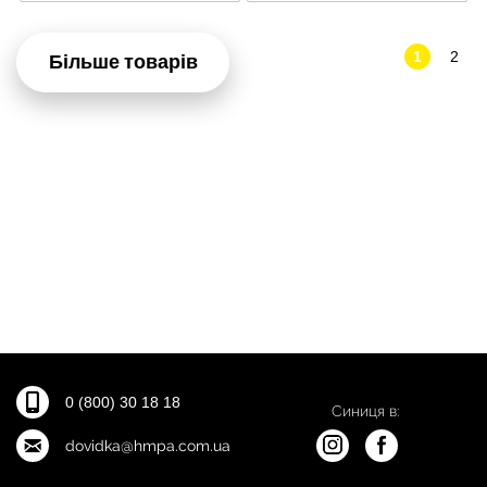
1
2
Більше товарів
0 (800) 30 18 18
Синиця в:
dovidka@hmpa.com.ua