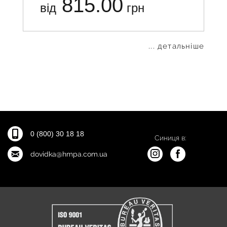
815.00
від
грн
... детальніше
0 (800) 30 18 18
Синиця в:
dovidka@hmpa.com.ua