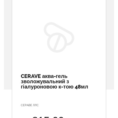
CERAVE аква-гель
зволожувальний з
гіалуроновою к-тою 48мл
СЕРАВЕ ЛЛС