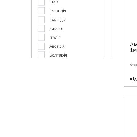
Індія
МОВІКСИКАМ
Ірландія
ОЛФЕН
Ісландія
СПАЗМАЛГОН
Іспанія
ТЕХНОЛОГ
Італія
АМ
ФАРМАК
Австрія
1м
ФАРМАСТАРТ
Болгарія
ЮДЖІКА
Боснія і Герцеговина
Фарм
Бразилія
від
Великобританія
Греція
Кіпр
Корея
Латвія
Македонія
Нідерланди