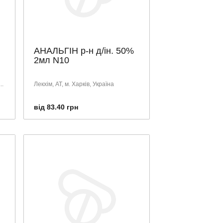
АНАЛЬГІН р-н д/ін. 50%
2мл N10
..
Лекхiм, АТ, м. Харків, Україна
від 83.40 грн