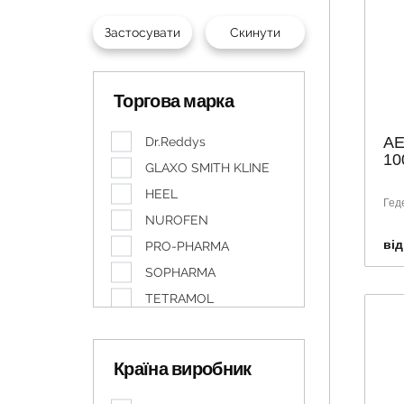
Торгова марка
АЕ
Dr.Reddys
10
GLAXO SMITH KLINE
HEEL
Гед
NUROFEN
від
PRO-PHARMA
SOPHARMA
TETRAMOL
TEVA
ЗДОРОВ`Я
Країна виробник
КОМБІСПАЗМ
ЛЕКХИМ