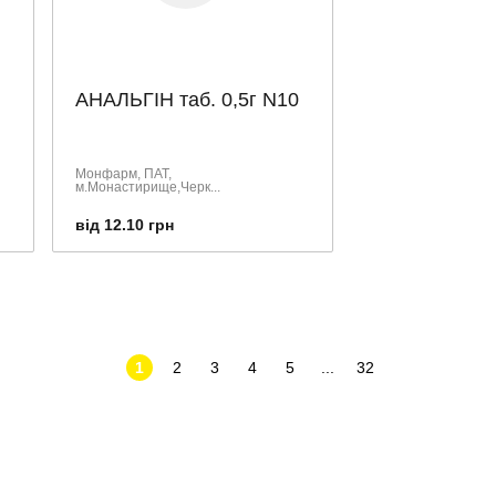
АНАЛЬГІН таб. 0,5г N10
Монфарм, ПАТ,
м.Монастирище,Черк...
від 12.10 грн
1
2
3
4
5
...
32