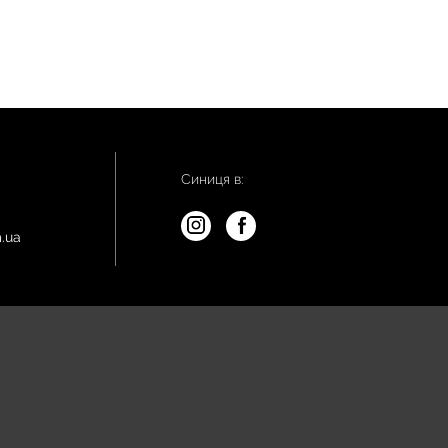
Синиця в:
.ua