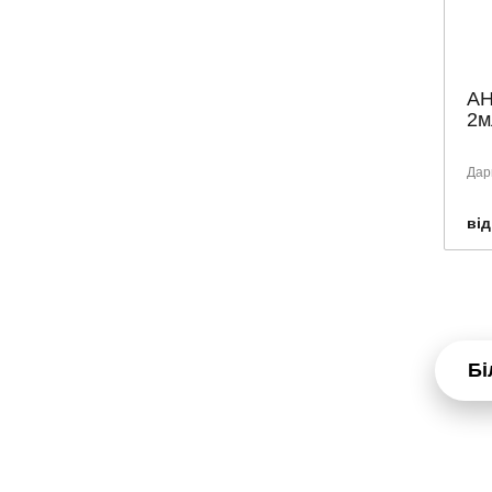
АН
2м
Дарн
від
Бі