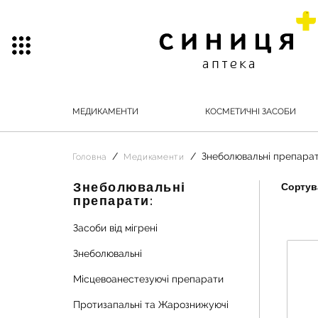
МЕДИКАМЕНТИ
КОСМЕТИЧНІ ЗАСОБИ
Знеболювальні препара
Головна
Медикаменти
Знеболювальні
Сортува
препарати:
Засоби від мігрені
Знеболювальні
Місцевоанестезуючі препарати
Протизапальні та Жарознижуючі