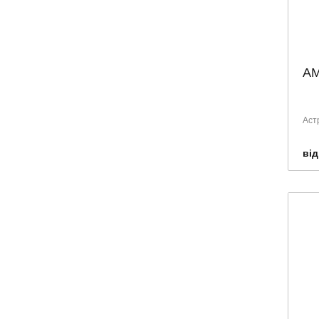
Німеччина
Польща
Румунія
АМ
Сербія
Словенія
США
Аст
Тайланд
від
Туреччина
Угорщина
Україна
Франція
Швейцарія
Швеція