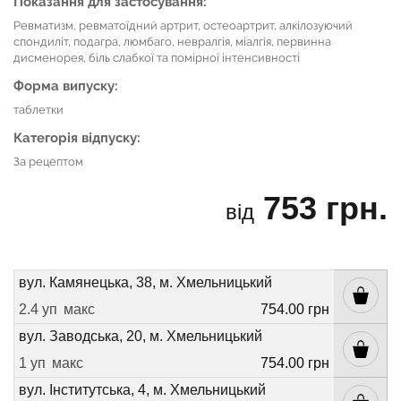
Показання для застосування:
Ревматизм, ревматоїдний артрит, остеоартрит, алкілозуючий
спондиліт, подагра, люмбаго, невралгія, міалгія, первинна
дисменорея, біль слабкої та помірної інтенсивності
Форма випуску:
таблетки
Категорія відпуску:
За рецептом
753 грн.
від
вул. Камянецька, 38, м. Хмельницький
2.4 уп
макс
754.00 грн
вул. Заводська, 20, м. Хмельницький
1 уп
макс
754.00 грн
вул. Інститутська, 4, м. Хмельницький