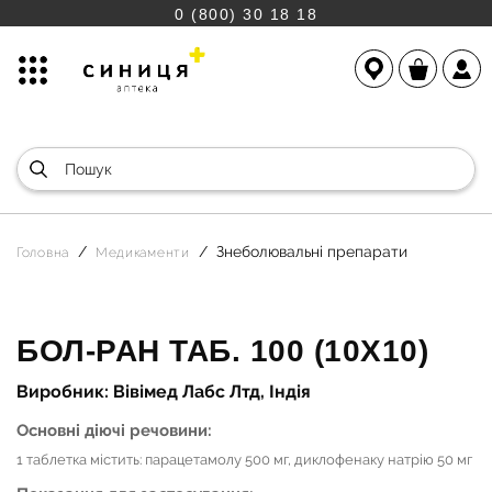
0 (800) 30 18 18
Знеболювальні препарати
Головна
Медикаменти
БОЛ-РАН ТАБ. 100 (10Х10)
Виробник: Вівімед Лабс Лтд, Індія
Основні діючі речовини:
1 таблетка містить: парацетамолу 500 мг, диклофенаку натрію 50 мг