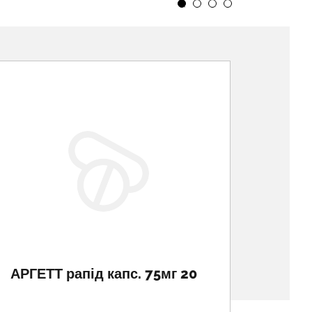
АРГЕТТ рапід капс. 75мг 20
КЕТО
р-ну 