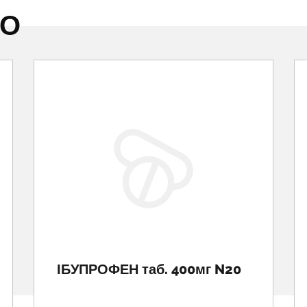
НО
ІБУПРОФЕН таб. 400мг N20