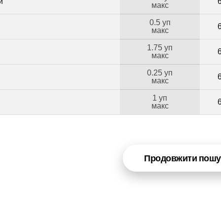
й
макс
0.5 уп
макс
1.75 уп
макс
0.25 уп
Б
макс
1 уп
макс
Продовжити пошу