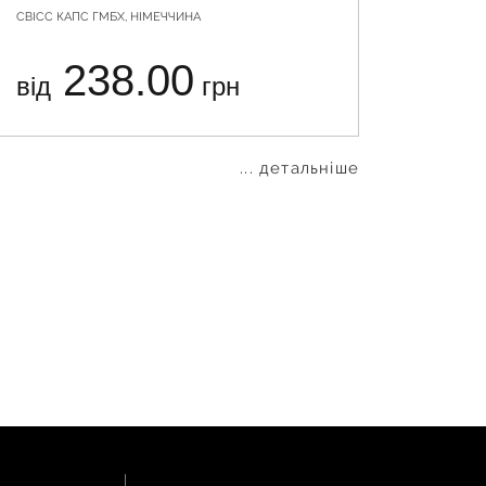
СВІСС КАПС ГМБХ, НІМЕЧЧИНА
АЙ ТІ СІ 
238.00
від
грн
від
... детальніше