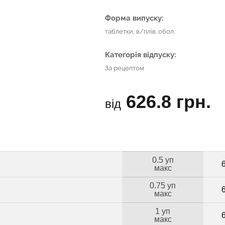
Форма випуску:
таблетки, в/плів. обол.
Категорія відпуску:
За рецептом
626.8 грн.
від
0.5 уп
макс
0.75 уп
макс
1 уп
макс