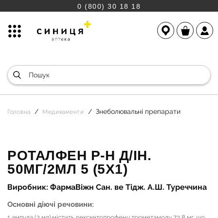
0 (800) 30 18 18
Знеболювальні препарати
Головна
Медикаменти
РОТАЛФЕН Р-Н Д/ІН.
50МГ/2МЛ 5 (5Х1)
Виробник: ФармаВіжн Сан. ве Тідж. А.Ш. Туреччина
Основні діючі речовини:
1 ампула (2 мл) містить декскетопрофену трометамолу 73,8 мг, що