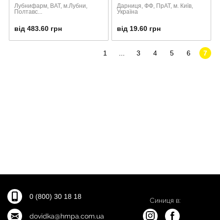
Лубнифарм, ВАТ, м.Лубни,
Дарниця, ФФ, ПрАТ, м. Київ,
Полтавс...
Україна
від 483.60 грн
від 19.60 грн
1
...
3
4
5
6
7
0 (800) 30 18 18
Синиця в:
dovidka@hmpa.com.ua