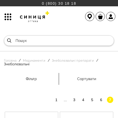
0 (800) 30 18 18
Головна
Медикаменти
Знеболювальні препарати
Знеболювальні
Фільтр
Сортувати
1
...
3
4
5
6
7