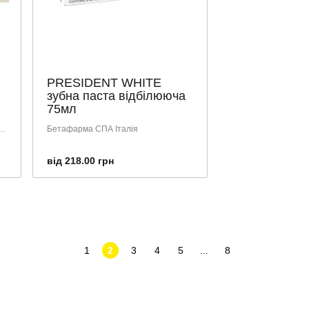
PRESIDENT WHITE
зубна паста відбілююча
75мл
..
Бетафарма СПА Італія
від 218.00 грн
1
2
3
4
5
...
8