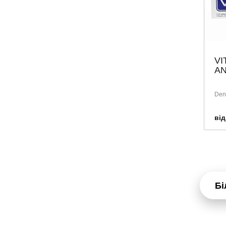
VI
AN
Dent
від
Бі