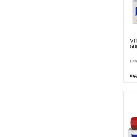
VI
50
Dent
від