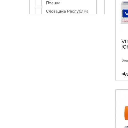
Польща
Словацька Республіка
Україна
Швейцарія
VI
ЮН
Dent
від