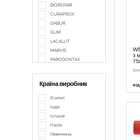
BIOREPAIR
CURAPROX
DABUR
GUM
LACALUT
WE
MARVIS
з 
PARODONTAX
75
PIERROT
Wel
PRESIDENT
Країна виробник
від
SENSODYNE
VITIS
Єгипет
WELEDA
Індія
БІШОФІТ ПОЛТАВСЬКИЙ
Іспанія
Італія
Німеччина