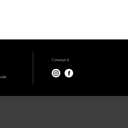
Синиця в:
.ua