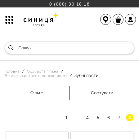
0 (800) 30 18 18
Головна
Особиста гігієна
Зубні пасти
Догляд за ротовою порожниною
Фільтр
Сортувати
1
...
4
5
6
7
8