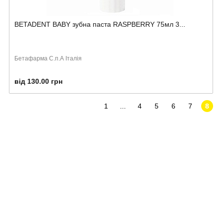
BETADENT BABY зубна паста RASPBERRY 75мл 3...
Бетафарма С.п.А Італія
від 130.00 грн
1
...
4
5
6
7
8