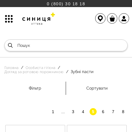
0 (800) 30 18 18
Головна
Особиста гігієна
Зубні пасти
Догляд за ротовою порожниною
Фільтр
Сортувати
1
...
3
4
5
6
7
8