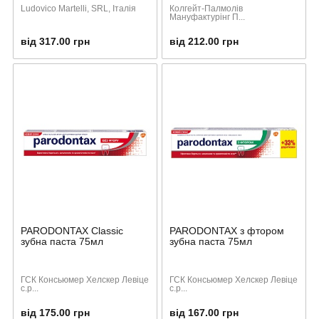
Ludovico Martelli, SRL, Італія
Колгейт-Палмолів
Мануфактурінг П...
від 317.00 грн
від 212.00 грн
PARODONTAX Classic
PARODONTAX з фтором
зубна паста 75мл
зубна паста 75мл
ГСК Консьюмер Хелскер Левіце
ГСК Консьюмер Хелскер Левіце
с.р...
с.р...
від 175.00 грн
від 167.00 грн