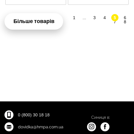
1
...
3
4
5
6
Більше товарів
7
8
0 (800) 30 18 18
Синиця в:
dovidka@hmpa.com.ua