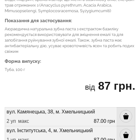
трав отриманих з (Anacyclus pyrethrum, Acacia Arabica,
Mimusopselengi, Symplocosracemosa, Syzygiumcumiti)
Показання для застосування:
Аюраедична натуральна зубна паста з екстрактом базиліку
рекомендується використовувати для зміцнення емалі та для
запобігання руйнування зубної емалі. Також, зубна паста має
антибактеріальну дію, усуває кровоточивість ясен та робить подих
свіжим
Форма випуску:
Туба, 100 г
87 грн.
від
вул. Камянецька, 38, м. Хмельницький
2 уп
макс
87.00 грн
вул. Інститутська, 4, м. Хмельницький
1 уп
макс
87.00 грн