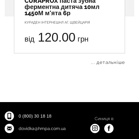
CURAPROX паста зубна
ферментна дитяча 10мл
1450М м'ята 6р
КУРАДЕН ІНТЕРНЕШНЛ АГ, ЩВЕЙЦАРІЯ
120.00
від
грн
... детальніше
0 (800) 30 18 18
Синиця в:
dovidka@hmpa.com.ua