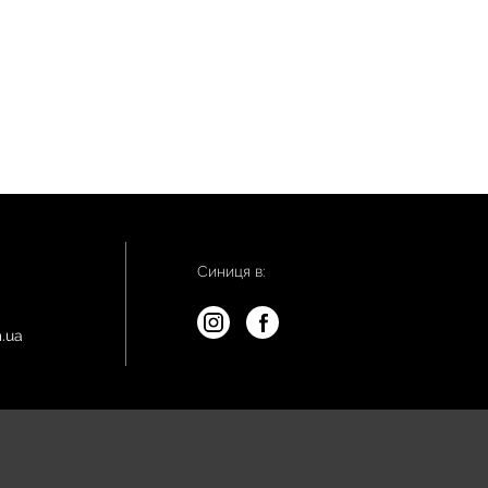
Синиця в:
.ua