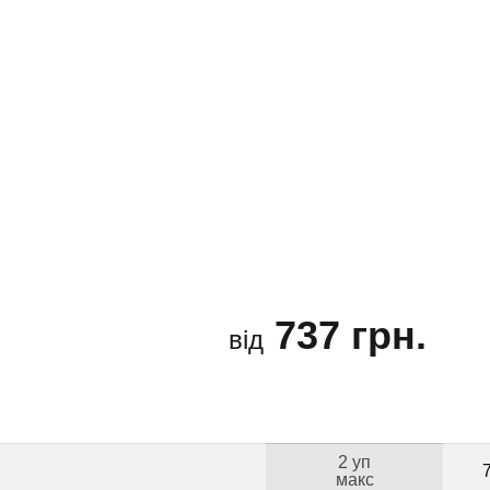
737 грн.
від
2 уп
макс