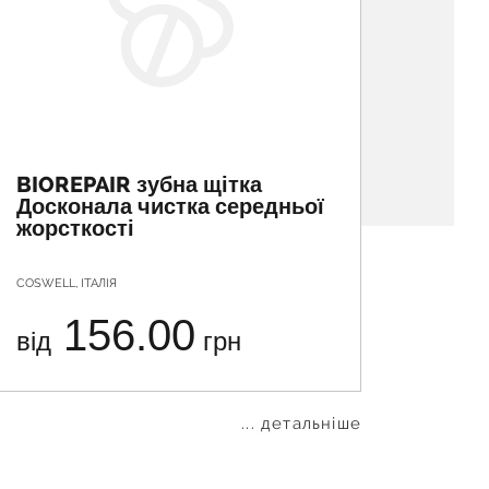
BIOREPAIR зубна щітка
VEGA 
Досконала чистка середньої
елек
жорсткості
COSWELL, ІТАЛІЯ
NINGBO S
156.00
від
грн
від
... детальніше