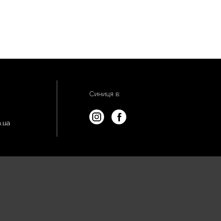
Синиця в:
.ua