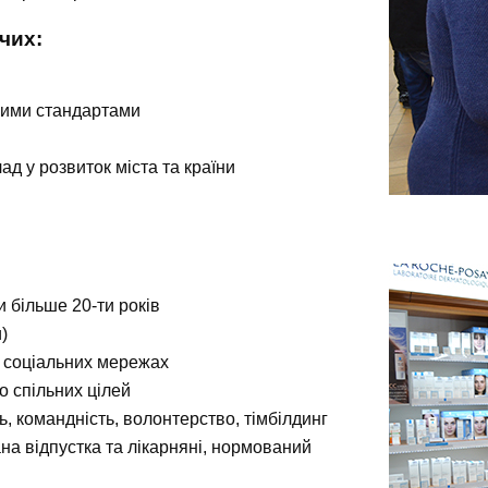
чих:
ькими стандартами
ад у розвиток міста та країни
и більше 20-ти років
)
а соціальних мережах
о спільних цілей
ь, командність, волонтерство, тімбілдинг
а відпустка та лікарняні, нормований