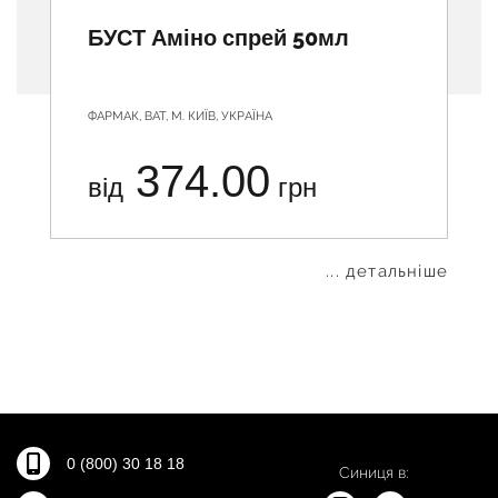
БУСТ Аміно спрей 50мл
ФАРМАК, ВАТ, М. КИЇВ, УКРАЇНА
374.00
від
грн
... детальніше
0 (800) 30 18 18
Синиця в: