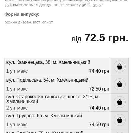
35 % вміст формальдегіду - 10,0 г, етанолу 96 % - 39,5 г
Форма випуску:
розчин д/зовн. заст., спирт.
72.5 грн.
від
вул. Камянецька, 38, м. Хмельницький
1 уп
макс
74.40 грн
вул. Подільська, 54, м. Хмельницький
1 уп
макс
72.50 грн
вул. Старокостянтинівське шоссе, 2/1Б, м.
Хмельницький
2 уп
макс
74.40 грн
вул. Трудова, 6а, м. Хмельницький
1 уп
макс
74.50 грн