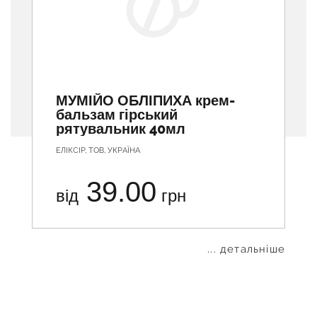
МУМІЙО ОБЛІПИХА крем-
бальзам гірський
рятувальник 40мл
ЕЛІКСІР, ТОВ, УКРАЇНА
39.00
від
грн
... детальніше