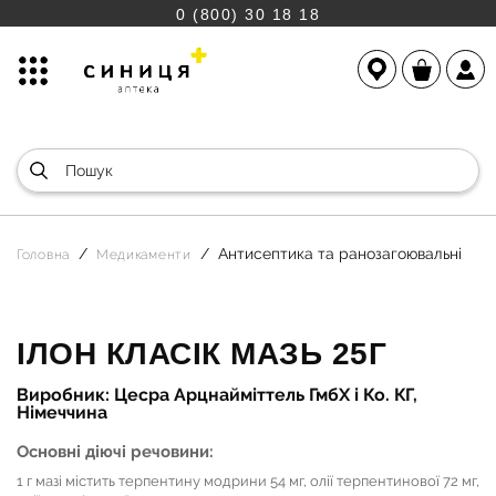
0 (800) 30 18 18
Антисептика та ранозагоювальні
Головна
Медикаменти
ІЛОН КЛАСІК МАЗЬ 25Г
Виробник: Цесра Арцнайміттель ГмбХ і Ко. КГ,
Німеччина
Основні діючі речовини:
1 г мазі містить терпентину модрини 54 мг, олії терпентинової 72 мг,