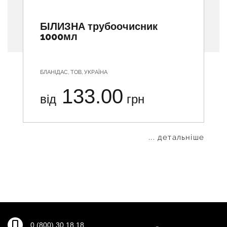
БІЛИЗНА трубоочисник
1000мл
БЛАНІДАС, ТОВ, УКРАЇНА
133.00
від
грн
... детальніше
0 (800) 30 18 18