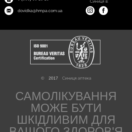
Синиця в:
dovidka@hmpa.com.ua
©
2017
Синиця аптека
САМОЛІКУВАННЯ
МОЖЕ БУТИ
ШКІДЛИВИМ ДЛЯ
ВАШОГО ЗДОРОВ'Я