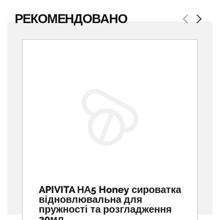
РЕКОМЕНДОВАНО
Previous
Next
APIVITA НА5 Honey сироватка
відновлювальна для
пружності та розгладження
30мл