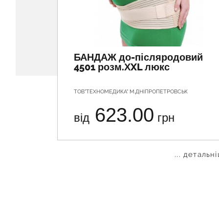
БАНДАЖ до-післяродовий
4501 розм.ХXL люкс
ТОВ"ТЕХНОМЕДИКА" М.ДНІПРОПЕТРОВСЬК
623.00
від
грн
... детальн