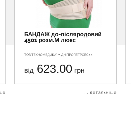
БАНДАЖ до-післяродовий
4501 розм.М люкс
ТОВ"ТЕХНОМЕДИКА" М.ДНІПРОПЕТРОВСЬК
623.00
від
грн
іше
... детальніше