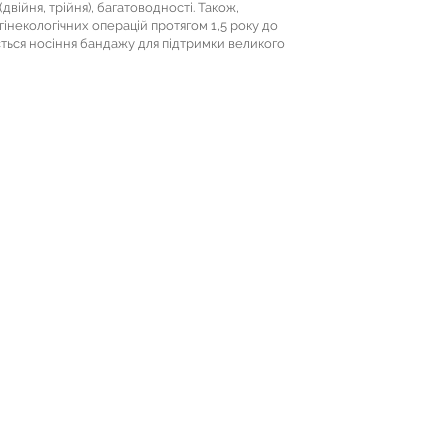
війня, трійня), багатоводності. Також,
інекологічних операцій протягом 1,5 року до
ується носіння бандажу для підтримки великого