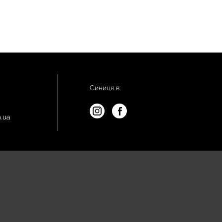
Синиця в:
.ua