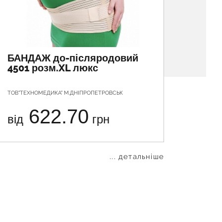
БАНДАЖ до-післяродовий
БАНД
4501 розм.XL люкс
4501
ТОВ"ТЕХНОМЕДИКА" М.ДНІПРОПЕТРОВСЬК
ТОВ"ТЕХ
622.70
від
грн
від
... детальніше