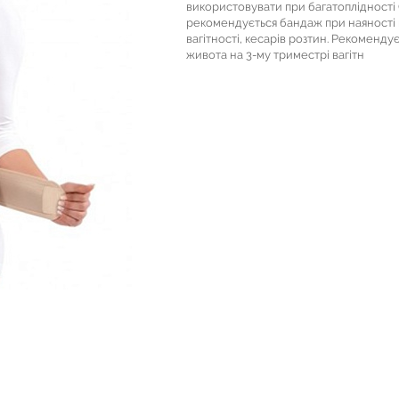
використовувати при багатоплідності (д
рекомендується бандаж при наяності г
вагітності, кесарів розтин. Рекоменд
живота на 3-му триместрі вагітн