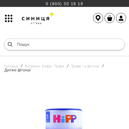
0 (800) 30 18 18
Головна
Вітаміни, БАДи, Трави
Трави та фіточаї
Дитячі фіточаї