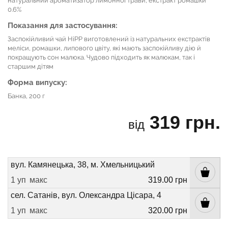
натуральний ароматизатор лимонної трави, екстракт ромашки
0.6%
Показання для застосування:
Заспокійливий чай HiPP виготовлений із натуральних екстрактів
меліси, ромашки, липового цвіту, які мають заспокійливу дію й
покращують сон малюка. Чудово підходить як малюкам, так і
старшим дітям
Форма випуску:
Банка, 200 г
319 грн.
від
вул. Камянецька, 38, м. Хмельницький
1 уп
макс
319.00 грн
сел. Сатанів, вул. Олександра Цісара, 4
1 уп
макс
320.00 грн