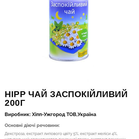
HIPP ЧАЙ ЗАСПОКІЙЛИВИЙ
200Г
Виробник: Хіпп-Ужгород ТОВ,Україна
Основні діючі речовини:
Декстроза, екстракт липового цвіту 5%, екстракт меліси 4%,