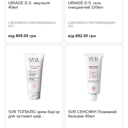
URIAGE D.S. емульсія
URIAGE D.S. гель
40мл
очищаючий 150мл
Laboratoires Dermatologiques
Laboratoires Dermatologiques
d'U...
d'U...
від 809.00 грн
від 682.00 грн
SVR ТОПІАЛІС крем-бар'єр
SVR СЕНСІФІН Поживний
для чутливої шкір...
бальзам 40мл