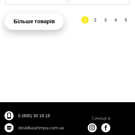
1
2
3
4
5
Більше товарів
0 (800) 30 18 18
Синиця в:
dovidka@hmpa.com.ua