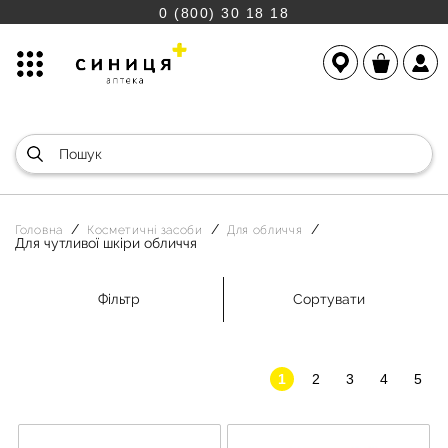
0 (800) 30 18 18
Головна
Косметичні засоби
Для обличчя
Для чутливої шкіри обличчя
Фільтр
Сортувати
1
2
3
4
5