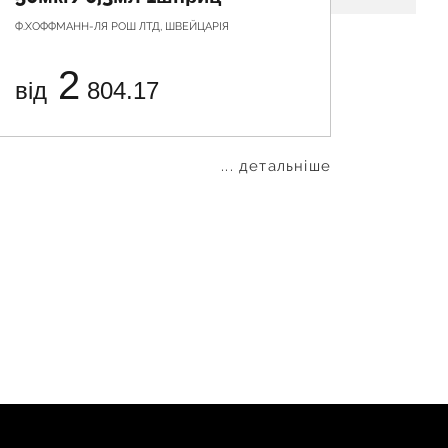
Ф.ХОФФМАНН-ЛЯ РОШ ЛТД, ШВЕЙЦАРІЯ
ПОЛЬСКІ 
2
від
804.17
від
... детальніше