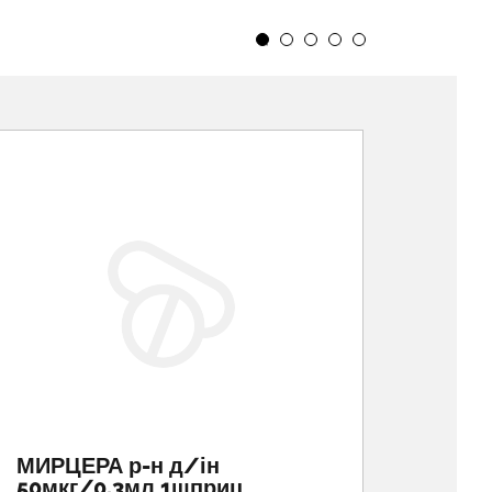
МИРЦЕРА р-н д/ін
ФЕРУ
50мкг/0,3мл 1шприц