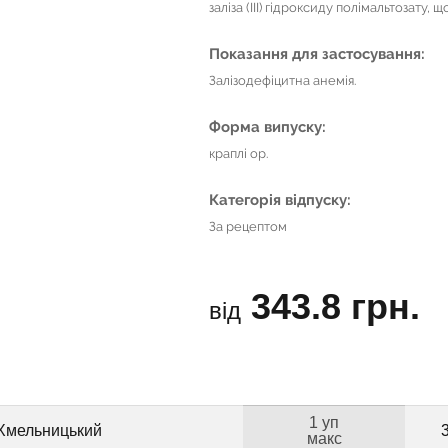
заліза (ІІІ) гідроксиду полімальтозату, 
Показання для застосування:
Залізодефіцитна анемія.
Форма випуску:
краплі ор.
Категорія відпуску:
За рецептом
343.8 грн.
від
1 уп
 Хмельницький
макс