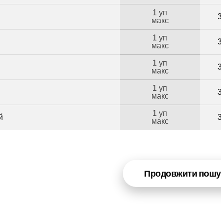
1 уп
макс
1 уп
макс
1 уп
макс
1 уп
макс
1 уп
й
макс
Продовжити пошу