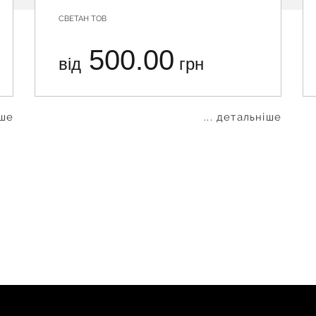
СВЕТАН ТОВ
500.00
від
грн
іше
... детальніше