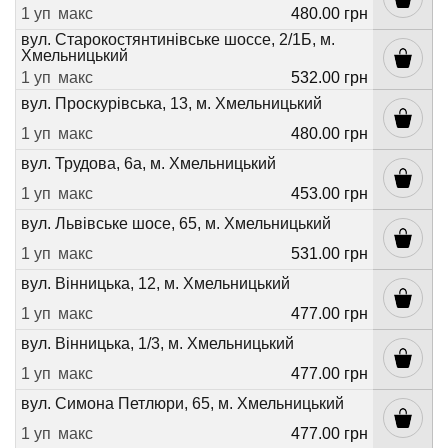
1 уп
макс
480.00 грн
вул. Старокостянтинівське шоссе, 2/1Б, м.
Хмельницький
1 уп
макс
532.00 грн
вул. Проскурівська, 13, м. Хмельницький
1 уп
макс
480.00 грн
вул. Трудова, 6а, м. Хмельницький
1 уп
макс
453.00 грн
вул. Львівське шосе, 65, м. Хмельницький
1 уп
макс
531.00 грн
вул. Вінницька, 12, м. Хмельницький
1 уп
макс
477.00 грн
вул. Вінницька, 1/3, м. Хмельницький
1 уп
макс
477.00 грн
вул. Симона Петлюри, 65, м. Хмельницький
1 уп
макс
477.00 грн