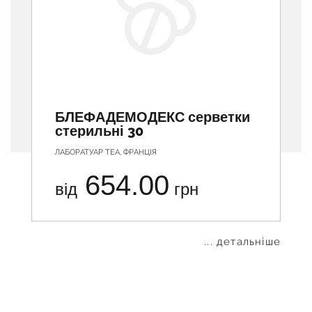
БЛЕФАДЕМОДЕКС серветки
стерильні 30
ЛАБОРАТУАР ТЕА, ФРАНЦІЯ
654.00
від
грн
... детальніше