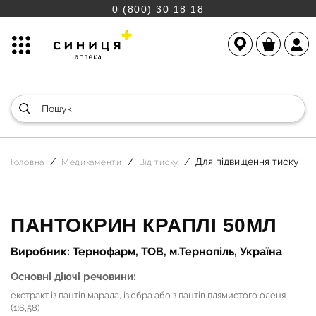
0 (800) 30 18 18
Для підвищення тиску
Головна
Медикаменти
Від тиску
ПАНТОКРИН КРАПЛІ 50МЛ
Виробник: Тернофарм, ТОВ, м.Тернопіль, Україна
Основні діючі речовини:
екстракт із пантів марала, ізюбра або з пантів плямистого оленя
(1:6,58)