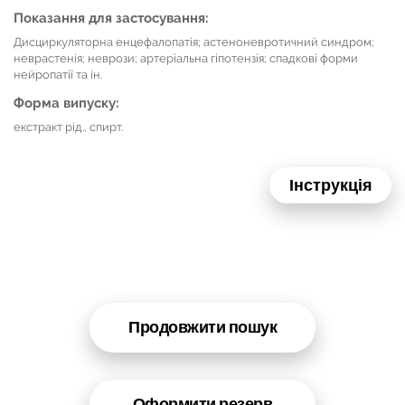
Показання для застосування:
Дисциркуляторна енцефалопатія; астеноневротичний синдром;
неврастенія; неврози; артеріальна гіпотензія; спадкові форми
нейропатії та ін.
Форма випуску:
екстракт рід., спирт.
Інструкція
Продовжити пошук
Оформити резерв