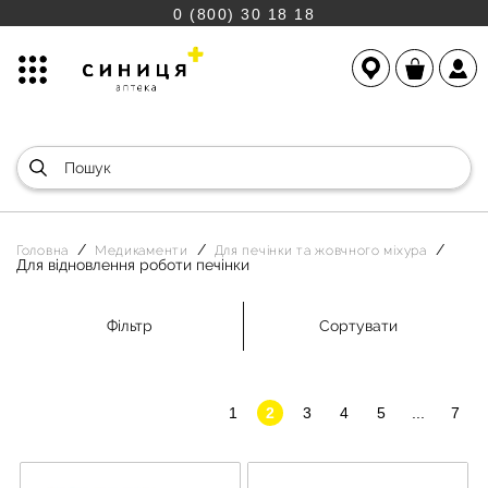
0 (800) 30 18 18
Головна
Медикаменти
Для печінки та жовчного міхура
Для відновлення роботи печінки
Фільтр
Сортувати
1
2
3
4
5
...
7