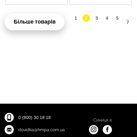
1
2
3
4
5
...
Більше товарів
7
0 (800) 30 18 18
Синиця в:
dovidka@hmpa.com.ua