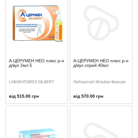
А-ЦЕРУМЕН НЕО плюс р-н
А-ЦЕРУМЕН НЕО плюс р-н
д/вух 2мл 5
д/вух спрей 40мл
LABORATOIRES GILBERT
Лабораторії Жільбер Франція
від 515.00 грн
від 570.00 грн