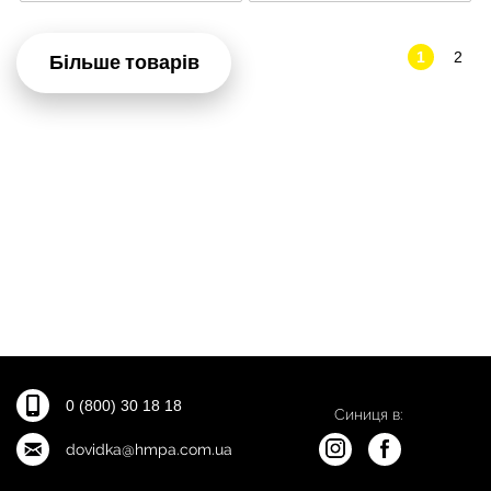
1
2
Більше товарів
0 (800) 30 18 18
Синиця в:
dovidka@hmpa.com.ua