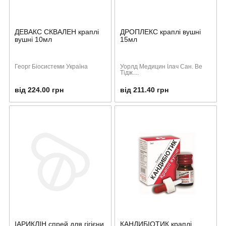
ДЕВАКС СКВАЛЕН краплі
ДРОПЛЕКС краплі вушні
вушні 10мл
15мл
Георг Біосистеми Україна
Уорлд Медицин Ілач Сан. Ве
Тідж....
від 224.00 грн
від 211.40 грн
ІАРИКЛІН спрей для гігієни
КАНДИБІОТИК краплі