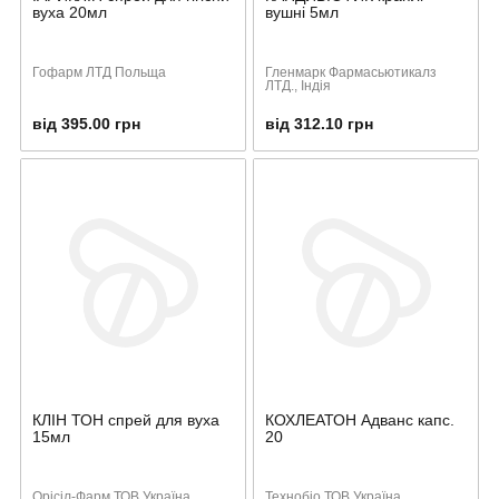
вуха 20мл
вушні 5мл
Гофарм ЛТД Польща
Гленмарк Фармасьютикалз
ЛТД., Індія
від 395.00 грн
від 312.10 грн
КЛІН ТОН спрей для вуха
КОХЛЕАТОН Адванс капс.
15мл
20
Орісіл-Фарм ТОВ Україна
Технобіо ТОВ Україна