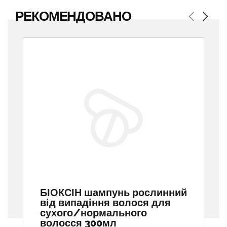
РЕКОМЕНДОВАНО
Previous
Next
БІОКСІН шампунь рослинний
від випадіння волося для
сухого/нормального
волосся 300мл