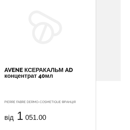
AVENE КСЕРАКАЛЬМ AD
EUCE
концентрат 40мл
63614
атоп
PIERRE FABRE DERMO-COSMETIQUE ФРАНЦІЯ
БАЙЄРСДО
1
від
051.00
від