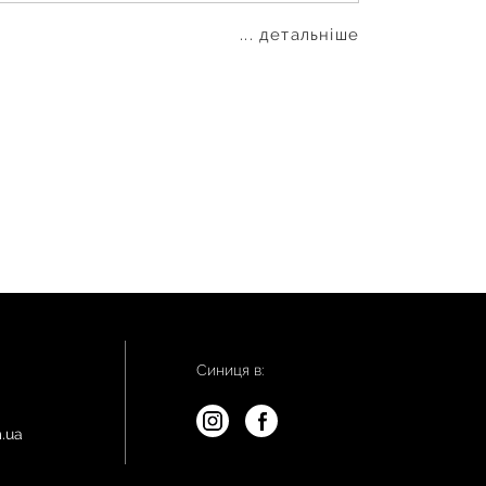
... детальніше
Синиця в:
.ua