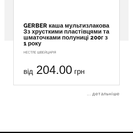
GERBER каша мультизлакова
Зз хрусткими пластівцями та
шматочками полуниці 200г з
1 року
НЕСТЛЕ ШВЕЙЦАРІЯ
204.00
від
грн
... детальніше