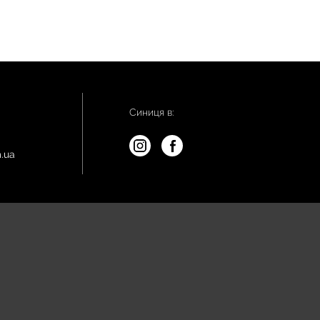
Синиця в:
.ua