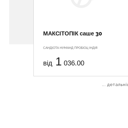
МАКСІТОПІК саше 30
САНДІОТА НУМАНД ПРОБІОЦ ІНДІЯ
1
від
036.00
... детальн