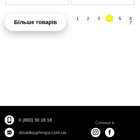
1
2
3
4
5
6
Більше товарів
7
0 (800) 30 18 18
Синиця в:
dovidka@hmpa.com.ua