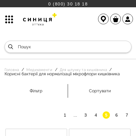
0 (800) 30 18 18
Головна
Медикаменти
Для шлунку та кишківника
Корисні бактерії для нормалізації мікрофлори кишківника
Фільтр
Сортувати
1
...
3
4
5
6
7