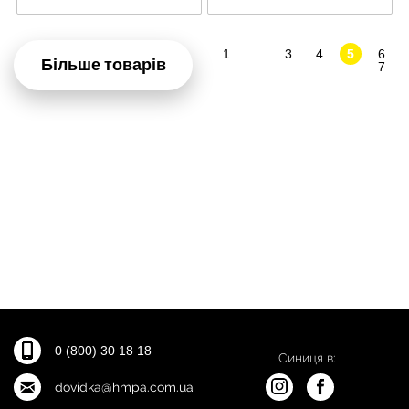
1
...
3
4
5
6
Більше товарів
7
0 (800) 30 18 18
Синиця в:
dovidka@hmpa.com.ua