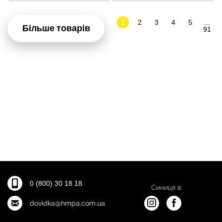
1
2
3
4
5
...
Більше товарів
91
0 (800) 30 18 18
Синиця в:
dovidka@hmpa.com.ua