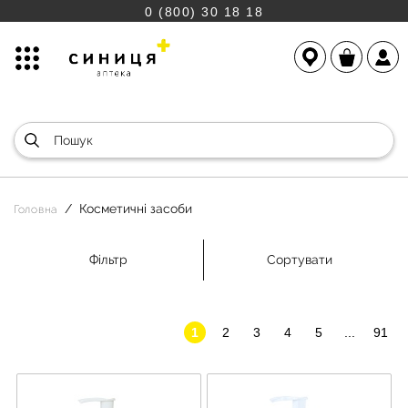
0 (800) 30 18 18
Косметичні засоби
Головна
Фільтр
Сортувати
1
2
3
4
5
...
91