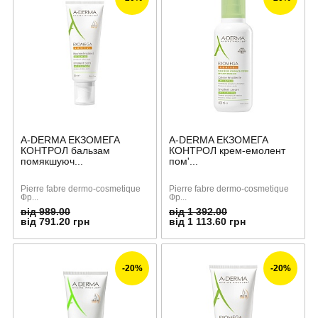
A-DERMA ЕКЗОМЕГА
A-DERMA ЕКЗОМЕГА
КОНТРОЛ бальзам
КОНТРОЛ крем-емолент
помякшуюч...
пом'...
Pierre fabre dermo-cosmetique
Pierre fabre dermo-cosmetique
Фр...
Фр...
від 989.00
від 1 392.00
від 791.20 грн
від 1 113.60 грн
-20%
-20%