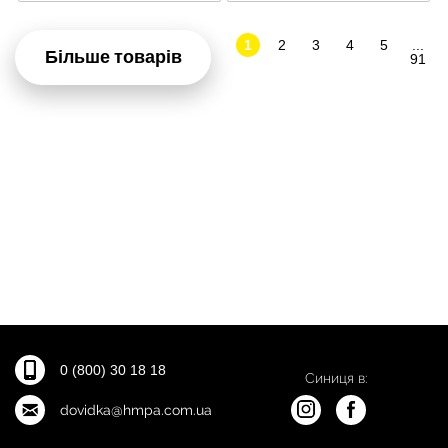
1
2
3
4
5
...
Більше товарів
91
0 (800) 30 18 18
Синиця в:
dovidka@hmpa.com.ua