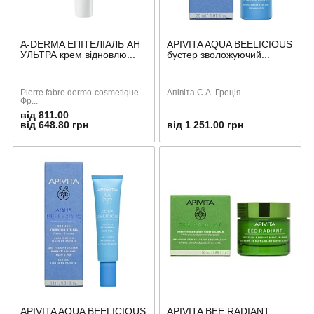
A-DERMA ЕПІТЕЛІАЛЬ АН
APIVITA AQUA BEELICIOUS
УЛЬТРА крем відновлю...
бустер зволожуючий...
Pierre fabre dermo-cosmetique
Апівіта С.А. Греція
Фр...
від 811.00
від 648.80 грн
від 1 251.00 грн
APIVITA AQUA BEELICIOUS
APIVITA BEE RADIANT