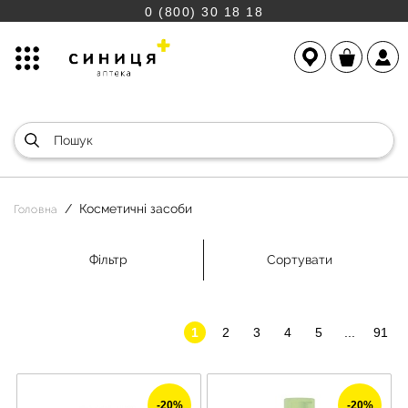
0 (800) 30 18 18
Косметичні засоби
Головна
Фільтр
Сортувати
1
2
3
4
5
...
91
-20%
-20%