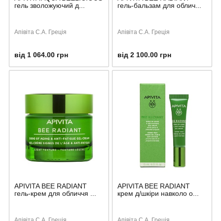
гель зволожуючий д...
гель-бальзам для облич...
Апівіта С.А. Греція
Апівіта С.А. Греція
від 1 064.00 грн
від 2 100.00 грн
APIVITA BEE RADIANT
APIVITA BEE RADIANT
гель-крем для обличчя ...
крем д/шкіри навколо о...
Апівіта С.А. Греція
Апівіта С.А. Греція