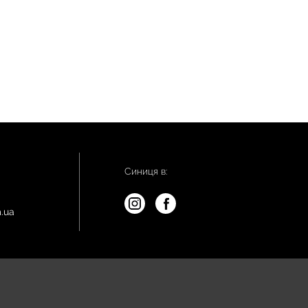
Синиця в:
.ua