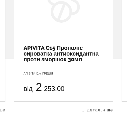
APIVITA C15 Прополіс
сироватка антиоксидантна
проти зморшок 30мл
АПІВІТА С.А. ГРЕЦІЯ
2
від
253.00
іше
... детальніше