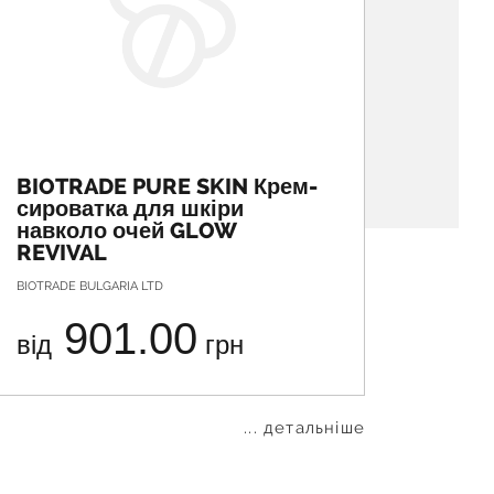
BIOTRADE PURE SKIN Крем-
BIOT
сироватка для шкіри
денн
навколо очей GLOW
крем
REVIVAL
BIOTRADE BULGARIA LTD
BIOTRADE
901.00
від
грн
від
... детальніше