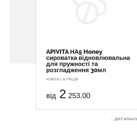
APIVITA НА5 Honey
сироватка відновлювальна
для пружності та
розгладження 30мл
АПІВІТА С.А. ГРЕЦІЯ
2
від
253.00
... детальн