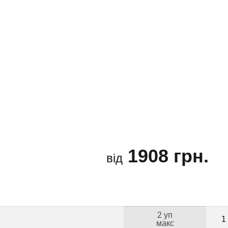
1908 грн.
від
2 уп
1
макс