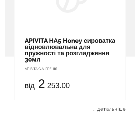
APIVITA НА5 Honey сироватка
відновлювальна для
пружності та розгладження
30мл
АПІВІТА С.А. ГРЕЦІЯ
2
від
253.00
... детальніше