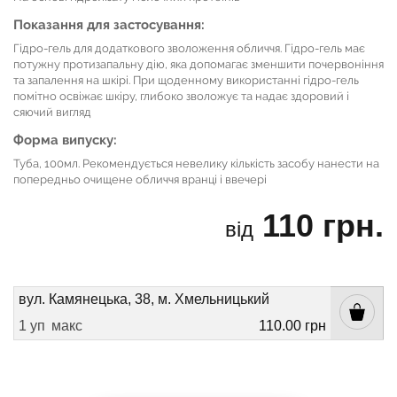
Показання для застосування:
Гідро-гель для додаткового зволоження обличчя. Гідро-гель має
потужну протизапальну дію, яка допомагає зменшити почервоніння
та запалення на шкірі. При щоденному використанні гідро-гель
помітно освіжає шкіру, глибоко зволожує та надає здоровий і
сяючий вигляд
Форма випуску:
Туба, 100мл. Рекомендується невелику кількість засобу нанести на
попередньо очищене обличчя вранці і ввечері
110 грн.
від
вул. Камянецька, 38, м. Хмельницький
1 уп
макс
110.00 грн