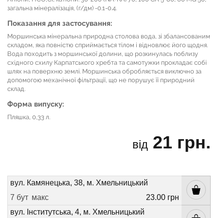
загальна мінералізація, (г/дм) -0.1-0.4.
Показання для застосування:
Моршинська мінеральна природна столова вода, зі збалансованим
складом, яка повністю сприймається тілом і відновлює його щодня.
Вода походить з моршинської долини, що розкинулась поблизу
східного схилу Карпатського хребта та самотужки прокладає собі
шлях на поверхню землі. Моршинська обробляється виключно за
допомогою механічної фільтрації, що не порушує її природний
склад.
Форма випуску:
Пляшка, 0,33 л.
21 грн.
від
вул. Камянецька, 38, м. Хмельницький
7 бут
макс
23.00 грн
вул. Інститутська, 4, м. Хмельницький