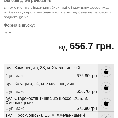
Основні діючі речовини:
1 г гелю містить кліндаміцину (у вигляді кліндаміцину фосфату) 10
мг; бензоїлу пероксиду безводного (у вигляді бензоїлу пероксиду
водного) 50 мг;
Форма випуску:
гель
656.7 грн.
від
вул. Камянецька, 38, м. Хмельницький
1 уп
макс
675.80 грн
вул. Козацька, 54, м. Хмельницький
1 уп
макс
656.70 грн
вул. Старокостянтинівське шоссе, 2/1Б, м.
Хмельницький
1 уп
макс
675.80 грн
вул. Проскурівська, 13, м. Хмельницький