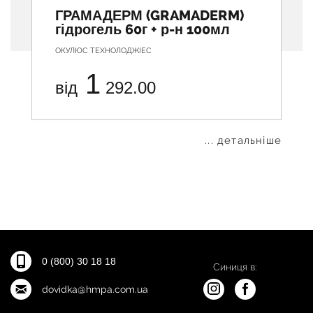
ГРАМАДЕРМ (GRAMADERM)
гідрогель 60г + р-н 100мл
ОКУЛЮС ТЕХНОЛОДЖІЕС
1
від
292.00
... детальніше
0 (800) 30 18 18
Синиця в:
dovidka@hmpa.com.ua