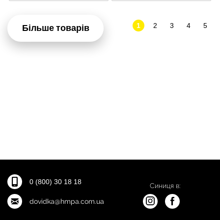
1
2
3
4
5
Більше товарів
0 (800) 30 18 18
Синиця в:
dovidka@hmpa.com.ua