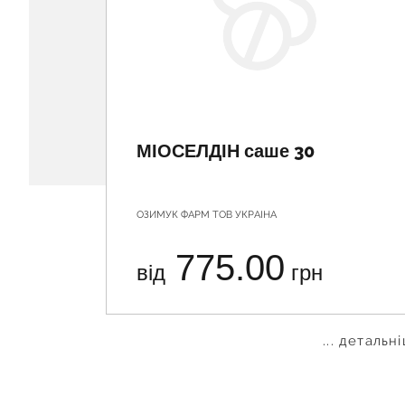
МІОСЕЛДІН саше 30
ОЗИМУК ФАРМ ТОВ УКРАІНА
775.00
від
грн
... детальн