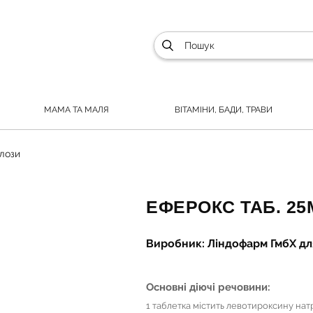
МАМА ТА МАЛЯ
ВІТАМІНИ, БАДИ, ТРАВИ
алози
ЕФЕРОКС ТАБ. 25М
Виробник: Ліндофарм ГмбХ для
Основні діючі речовини:
1 таблетка містить левотироксину натр