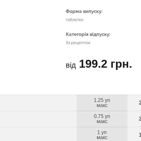
Форма випуску:
таблетки
Категорія відпуску:
За рецептом
199.2 грн.
від
1.25 уп
макс
0.75 уп
макс
1 уп
макс