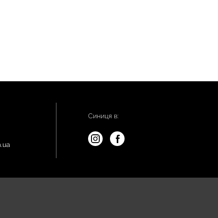
Синиця в:
.ua