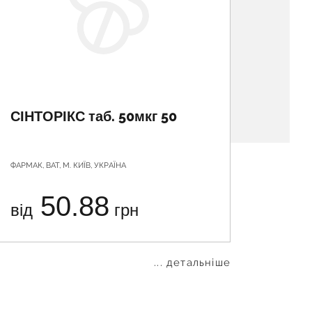
СІНТОРІКС таб. 50мкг 50
СІНТО
ФАРМАК, ВАТ, М. КИЇВ, УКРАЇНА
ФАРМАК, В
50.88
від
грн
від
... детальніше