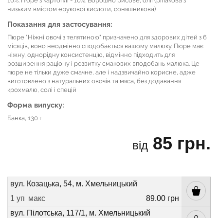
10%. Пюре з картоплі - 10%. Борошно рисове, олії (ріпакова з
низьким вмістом ерукової кислоти, соняшникова)
Показання для застосування:
Пюре "Ніжні овочі з телятиною" призначено для здорових дітей з 6
місяців, воно неодмінно сподобається вашому малюку. Пюре має
ніжну, однорідну консистенцію, відмінно підходить для
розширення раціону і розвитку смакових вподобань малюка. Це
пюре не тільки дуже смачне, але і надзвичайно корисне, адже
виготовлено з натуральних овочів та мяса, без додавання
крохмалю, солі і спецій
Форма випуску:
Банка, 130 г
85 грн.
від
вул. Козацька, 54, м. Хмельницький
1 уп
макс
89.00 грн
вул. Пілотська, 117/1, м. Хмельницький