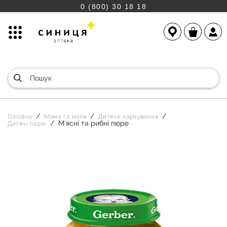
0 (800) 30 18 18
Головна
Мама та маля
Дитяче харчування
М`ясні та рибні пюре
Дитячі пюре