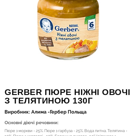
GERBER ПЮРЕ НІЖНІ ОВОЧІ
З ТЕЛЯТИНОЮ 130Г
Виробник: Алима -Гербер Польща
Основні діючі речовини:
Пюре з моркви - 25%. Пюре з гарбуза - 25%. Вода питна. Телятина -