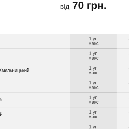
70 грн.
від
1 уп
макс
1 уп
макс
1 уп
 Хмельницький
макс
1 уп
макс
1 уп
й
макс
1 уп
ий
макс
1 уп