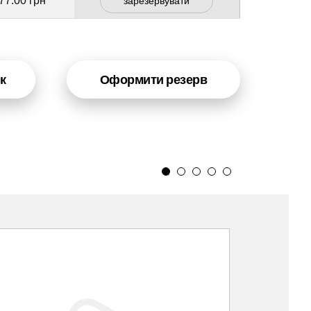
77.00 грн
зарезервувати
к
Оформити резерв