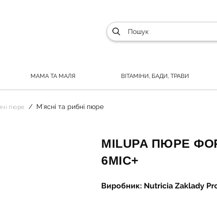
МАМА ТА МАЛЯ
ВІТАМІНИ, БАДИ, ТРАВИ
М`ясні та рибні пюре
ячі пюре
MILUPA ПЮРЕ ФО
6МІС+
Виробник: Nutricia Zaklady P