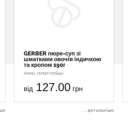
GERBER пюре-суп зі
шматками овочів індичкою
та кропом 190г
АЛИМА -ГЕРБЕР ПОЛЬЩА
127.00
від
грн
іше
... детальніше