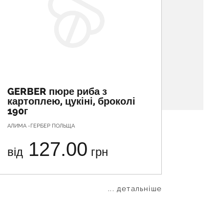
GERBER пюре риба з
GERB
картоплею, цукіні, броколі
курк
190г
АЛИМА -ГЕРБЕР ПОЛЬЩА
АЛИМА -
127.00
від
грн
від
... детальніше