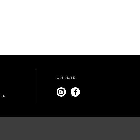
Синиця в:
.ua