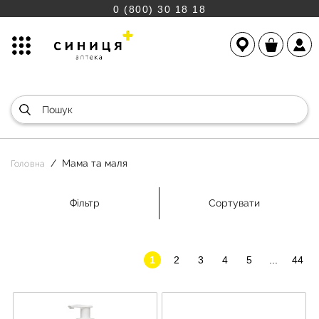
0 (800) 30 18 18
Мама та маля
Головна
Фільтр
Сортувати
1
2
3
4
5
...
44