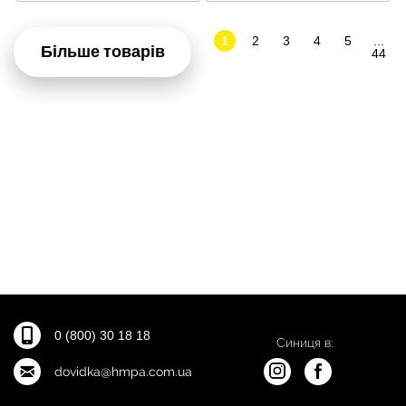
1
2
3
4
5
...
Більше товарів
44
0 (800) 30 18 18
Синиця в:
dovidka@hmpa.com.ua