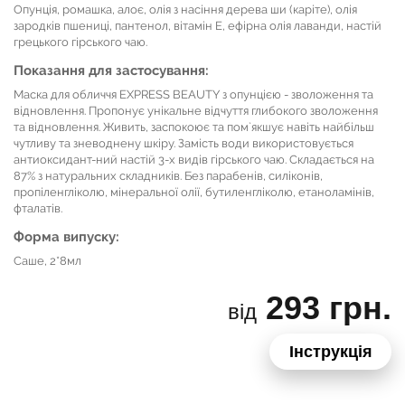
Опунція, ромашка, алоє, олія з насіння дерева ши (каріте), олія
зародків пшениці, пантенол, вітамін Е, ефірна олія лаванди, настій
грецького гірського чаю.
Показання для застосування:
Маска для обличчя EXPRESS BEAUTY з опунцією - зволоження та
відновлення. Пропонує унікальне відчуття глибокого зволоження
та відновлення. Живить, заспокоює та пом`якшує навіть найбільш
чутливу та зневоднену шкіру. Замість води використовується
антиоксидант-ний настій 3-х видів гірського чаю. Складається на
87% з натуральних складників. Без парабенів, силіконів,
пропіленгліколю, мінеральної олії, бутиленгліколю, етаноламінів,
фталатів.
Форма випуску:
Саше, 2*8мл
293 грн.
від
Інструкція