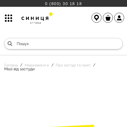
0 (800) 30 18 18
Головна
Медикаменти
При застуді та грипі
Мазі від застуди