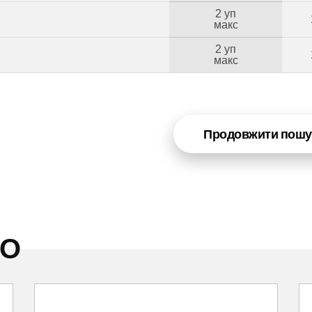
2 уп
Б
макс
2 уп
макс
Продовжити пошу
НО