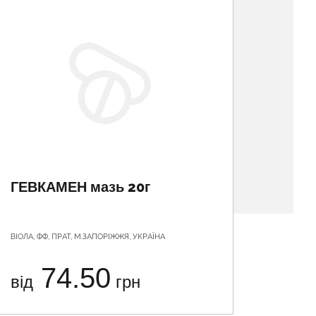
ГЕВКАМЕН мазь 20г
PEDI
заст
ВІОЛА, ФФ, ПРАТ, М.ЗАПОРІЖЖЯ, УКРАЇНА
ЛАБОРАТО
74.50
від
грн
від