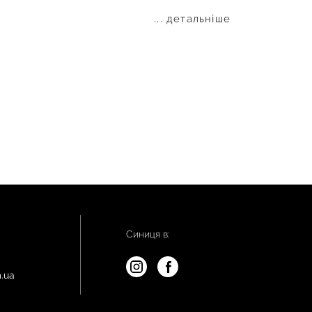
... детальніше
Синиця в:
.ua