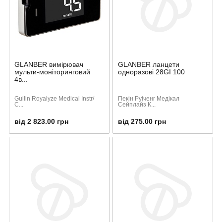
GLANBER вимірювач
GLANBER ланцети
мульти-моніторинговий
одноразові 28GI 100
4в...
Guilin Royalyze Medical Instr/
Пекін Руіченг Медікал
C...
Сейплайз К...
від 2 823.00 грн
від 275.00 грн