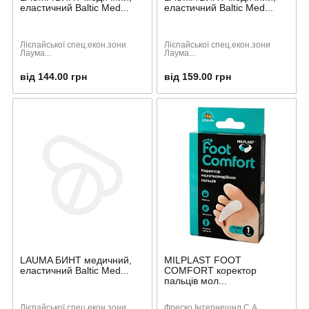
еластичний Baltic Med...
еластичний Baltic Med...
Лієпайської спец.екон.зони
Лієпайської спец.екон.зони
Лаума...
Лаума...
від 144.00 грн
від 159.00 грн
LAUMA БИНТ медичний,
MILPLAST FOOT
еластичний Baltic Med...
COMFORT коректор
пальців мол...
Лієпайської спец.екон.зони
Фреско Інтернешнл С.А.,