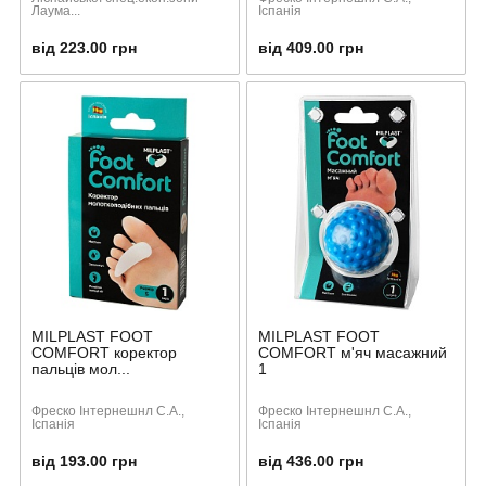
Лаума...
Іспанія
від 223.00 грн
від 409.00 грн
MILPLAST FOOT
MILPLAST FOOT
COMFORT коректор
COMFORT м'яч масажний
пальців мол...
1
Фреско Інтернешнл С.А.,
Фреско Інтернешнл С.А.,
Іспанія
Іспанія
від 193.00 грн
від 436.00 грн