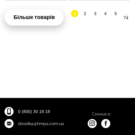
1
2
3
4
5
...
Більше товарів
74
0 (800) 30 18 18
Синиця в:
dovidka@hmpa.com.ua