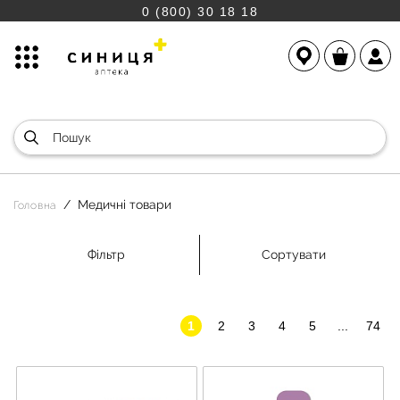
0 (800) 30 18 18
Медичні товари
Головна
Фільтр
Сортувати
1
2
3
4
5
...
74