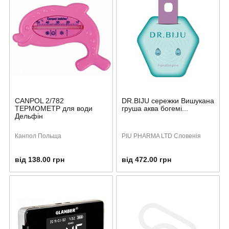
CANPOL 2/782
DR.BIJU сережки Вишукана
ТЕРМОМЕТР для води
груша аква богемі...
Дельфін
Канпол Польща
PIU PHARMA LTD Словенія
від 138.00 грн
від 472.00 грн