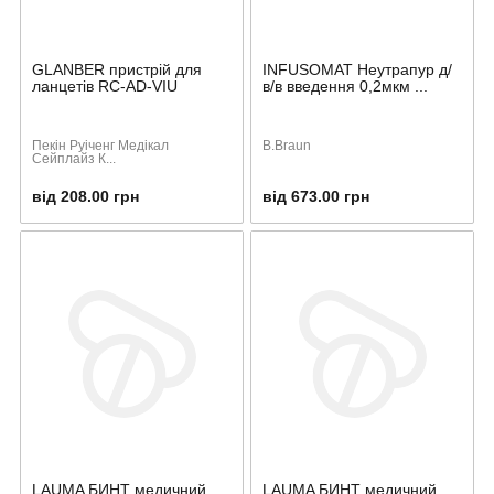
GLANBER пристрій для
INFUSOMAT Неутрапур д/
ланцетів RC-AD-VIU
в/в введення 0,2мкм ...
Пекін Руіченг Медікал
B.Braun
Сейплайз К...
від 208.00 грн
від 673.00 грн
LAUMA БИНТ медичний,
LAUMA БИНТ медичний,