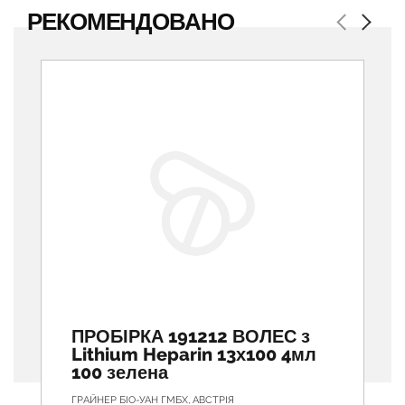
РЕКОМЕНДОВАНО
Previous
Next
ПРОБІРКА 191212 ВОЛЕС з
Lithium Heparin 13х100 4мл
100 зелена
ГРАЙНЕР БІО-УАН ГМБХ, АВСТРІЯ